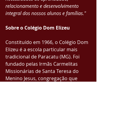
relacionamento e desenvolvimento 
integral dos nossos alunos e famílias."
Sobre o Colégio Dom Elizeu
Constituído em 1966, o Colégio Dom 
Elizeu é a escola particular mais 
tradicional de Paracatu (MG). Foi 
fundado pelas Irmãs Carmelitas 
Missionárias de Santa Teresa do 
Menino Jesus, congregação que 
completou, em 2025, 100 anos de 
missão no mundo, com atuação em 
mais de 50 instituições distribuídas 
por quatro continentes.
Tem em sua proposta educacional 
valores cristãos, formação 